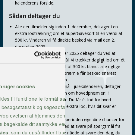
kalenderens forside.
Sådan deltager du
Alle der tilmelder sig inden 1. december, deltager i en
ekstra lodtrækning om et SuperGavekort til en værdi af
500 kr. Vinderen vil få direkte besked via mail den 2.
december 2025.
Mellem 1. og 24. december 2025 deltager du ved at
svare på dagens spørgsmål. Vi trækker dagligt lod om ét
SuperGavekort til en værdi af 300 kr. blandt alle rigtige
svar. Vinderen af dagens præmie får besked snarest
muligt efter lodtrækningen.
bruger cookies
Alle, der besvarer spørgsmål i julekalenderen, deltager
automatisk i konkurrencen om hovedpræmien: 1
kies til funktionelle formål samt
SuperGavekort på 3.000 kr. Du får ét lod for hvert
besvaret spørgsmål og et ekstra lod, hvis dit svar er
il besøgsstatistik og søgeadfærd, så
rigtigt
geroplevelsen af hjemmesiden.
Du kan i hele konkurrenceperioden øge dine chancer for
 tilbagekalde dit samtykke ved at
at vinde hovedpræmien ved at svare på spørgsmål fra
ies
, som du også finder i bunden
tidligere dage, hvis du ikke nåede at svare den dag, du