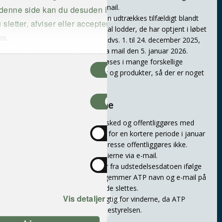
modtog spørgsmålet pr. mail.
 denne side kan du desuden læse
Vinderen af hovedpræmien udtrækkes tilfældigt blandt
letter, afviser eller accepterer
alle personer med det antal lodder, de har optjent i løbet
es.
af konkurrence-perioden, dvs. 1. til 24. december 2025,
re om vores behandling af
og vil få direkte besked via mail den 5. januar 2026.
SuperGavekortet kan indløses i mange forskellige
rivatlivspolitik
.
butikker eller til oplevelser og produkter, så der er noget
for enhver smag.
Generelt om vinderne
Alle vindere får direkte besked og offentliggøres med
navn på pensionforalle.dk for en kortere periode i januar
og februar 2026. E-mailadresse offentliggøres ikke.
Vinderne modtager præmierne via e-mail.
Gavekortene gælder i 3 år fra udstedelsesdatoen ifølge
dansk lovgivning. Derfor gemmer ATP navn og e-mail på
vinderne i 3 år, hvorefter de slettes.
Vis detaljer
Præmien er ikke skattepligtig for vinderne, da ATP
betaler spilleafgift til Skattestyrelsen.