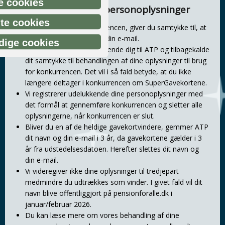
le cookies
Behandling af dine personoplysninger
gte cookies
Når du deltager i konkurrencen, giver du samtykke til, at
vi registrerer dit navn og din e-mail.
ige cookies
Du kan til enhver tid henvende dig til ATP og tilbagekalde
dit samtykke til behandlingen af dine oplysninger til brug
for konkurrencen. Det vil i så fald betyde, at du ikke
længere deltager i konkurrencen om SuperGavekortene.
Vi registrerer udelukkende dine personoplysninger med
det formål at gennemføre konkurrencen og sletter alle
oplysningerne, når konkurrencen er slut.
Bliver du en af de heldige gavekortvindere, gemmer ATP
dit navn og din e-mail i 3 år, da gavekortene gælder i 3
år fra udstedelsesdatoen. Herefter slettes dit navn og
din e-mail.
Vi videregiver ikke dine oplysninger til tredjepart
medmindre du udtrækkes som vinder. I givet fald vil dit
navn blive offentliggjort på pensionforalle.dk i
januar/februar 2026.
Du kan læse mere om vores behandling af dine